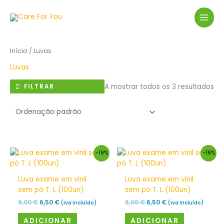
Skip
to
content
Início
/ Luvas
Luvas
A mostrar todos os 3 resultados
FILTRAR
O
O
O
O
-19%
-19%
preço
preço
preço
preço
original
atual
original
atual
era:
é:
era:
é:
Luva exame em vinil
Luva exame em vinil
8,00 €.
6,50 €.
8,00 €.
6,50 €.
sem pó T. L (100un)
sem pó T. L (100un)
8,00
€
6,50
€
8,00
€
6,50
€
(Iva Incluído)
(Iva Incluído)
ADICIONAR
ADICIONAR