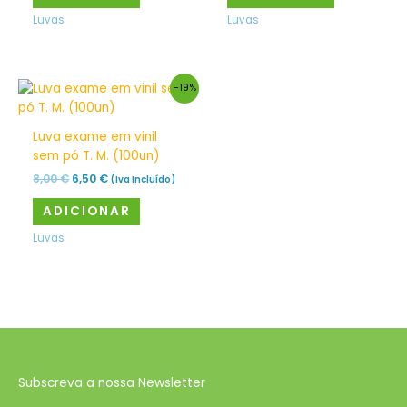
Luvas
Luvas
O
O
-19%
preço
preço
original
atual
era:
é:
Luva exame em vinil
8,00 €.
6,50 €.
sem pó T. M. (100un)
8,00
€
6,50
€
(Iva Incluído)
ADICIONAR
Luvas
Subscreva a nossa Newsletter